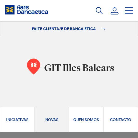
Saltar
ao
contido
FAITE CLIENTA/E DE BANCA ETICA
Iniciar sesión
Faite clienta/e
GIT Illes Balears
INICIATIVAS
NOVAS
QUEN SOMOS
CONTACTO