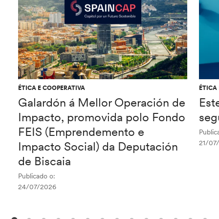
ÉTICA E COOPERATIVA
ÉTICA
Galardón á Mellor Operación de
Est
Impacto, promovida polo Fondo
seg
FEIS (Emprendemento e
Public
21/07
Impacto Social) da Deputación
de Biscaia
Publicado o:
24/07/2026