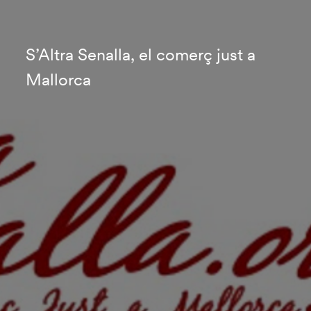
S’Altra Senalla, el comerç just a
Mallorca