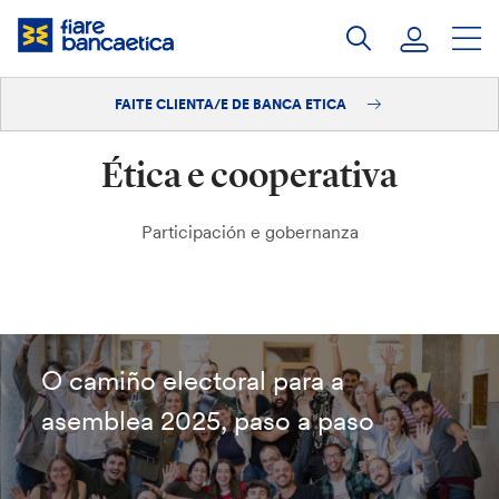
Saltar
ao
contido
FAITE CLIENTA/E DE BANCA ETICA
Iniciar sesión
Ética e cooperativa
Faite clienta/e
Participación e gobernanza
O camiño electoral para a
asemblea 2025, paso a paso