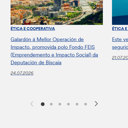
ÉTICA E COOPERATIVA
ÉTICA 
Galardón á Mellor Operación de
Este v
Impacto, promovida polo Fondo FEIS
seguri
(Emprendemento e Impacto Social) da
21.07.2
Deputación de Biscaia
24.07.2026