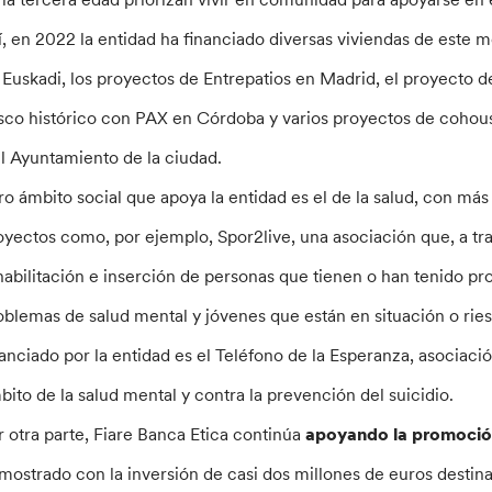
í, en 2022 la entidad ha financiado diversas viviendas de este 
 Euskadi, los proyectos de Entrepatios en Madrid, el proyecto d
sco histórico con PAX en Córdoba y varios proyectos de cohous
el Ayuntamiento de la ciudad.
ro ámbito social que apoya la entidad es el de la salud, con má
oyectos como, por ejemplo, Spor2live, una asociación que, a tra
habilitación e inserción de personas que tienen o han tenido pr
oblemas de salud mental y jóvenes que están en situación o ries
nanciado por la entidad es el Teléfono de la Esperanza, asociaci
bito de la salud mental y contra la prevención del suicidio.
r otra parte, Fiare Banca Etica continúa
apoyando la promoción 
mostrado con la inversión de casi dos millones de euros dest