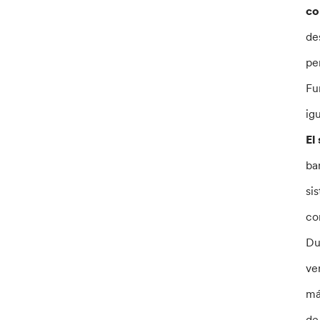
co
de
pe
Fu
ig
El
ba
si
co
Du
ve
má
de