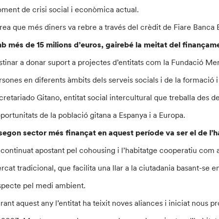
ment de crisi social i econòmica actual.
àrea que més diners va rebre a través del crèdit de Fiare Banca E
b més de 15 milions d’euros, gairebé la meitat del finançamen
stinar a donar suport a projectes d’entitats com la Fundació Mer
rsones en diferents àmbits dels serveis socials i de la formació i
cretariado Gitano, entitat social intercultural que treballa des de
oportunitats de la població gitana a Espanya i a Europa.
segon sector més finançat en aquest període va ser el de l’h
 continuat apostant pel cohousing i l’habitatge cooperatiu com a
rcat tradicional, que facilita una llar a la ciutadania basant-se 
specte pel medi ambient.
rant aquest any l’entitat ha teixit noves aliances i iniciat nous