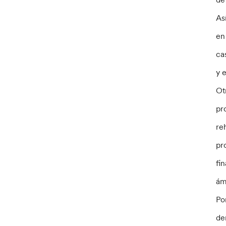
As
en
ca
y 
Ot
pr
re
pr
fi
ám
Po
de