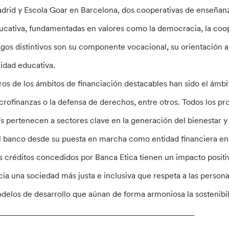
drid y Escola Goar en Barcelona, dos cooperativas de enseña
ucativa, fundamentadas en valores como la democracia, la coope
sgos distintivos son su componente vocacional, su orientación a 
lidad educativa.
ros de los ámbitos de financiación destacables han sido el ámbito 
crofinanzas o la defensa de derechos, entre otros. Todos los pr
ís pertenecen a sectores clave en la generación del bienestar y
l banco desde su puesta en marcha como entidad financiera en
s créditos concedidos por Banca Etica tienen un impacto posit
cia una sociedad más justa e inclusiva que respeta a las perso
delos de desarrollo que aúnan de forma armoniosa la sostenibil
________________________________________________