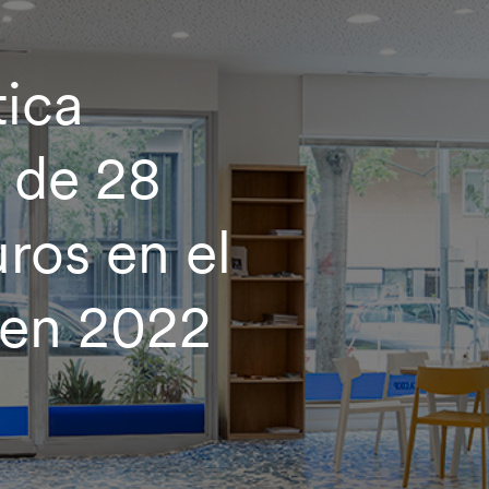
tica
 de 28
ros en el
 en 2022