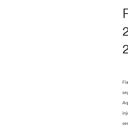
2
Fi
se
Aq
in
se