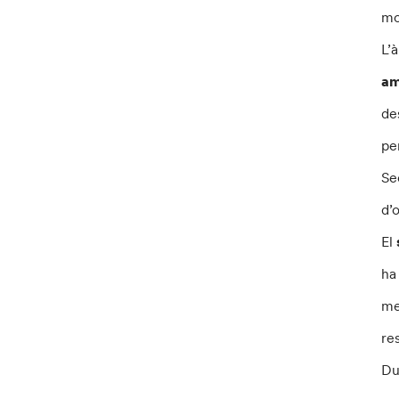
mo
L’
am
de
pe
Se
d’
El
ha
me
re
Du