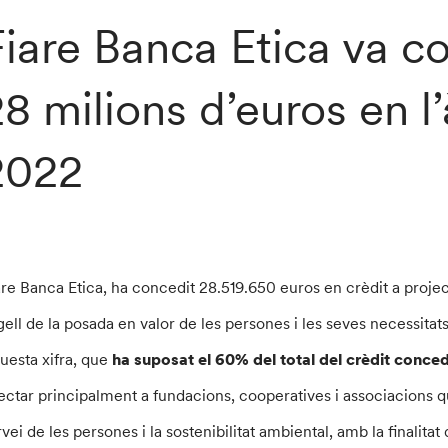
Fiare Banca Etica va c
8 milions d’euros en l
2022
are Banca Etica, ha concedit 28.519.650 euros en crèdit a project
gell de la posada en valor de les persones i les seves necessitat
uesta xifra, que
ha suposat el 60% del total del crèdit conce
jectar principalment a fundacions, cooperatives i associacions qu
rvei de les persones i la sostenibilitat ambiental, amb la finalitat