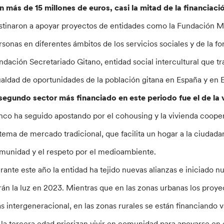
n más de 15 millones de euros, casi la mitad de la financiació
stinaron a apoyar proyectos de entidades como la Fundación Mer
rsonas en diferentes ámbitos de los servicios sociales y de la fo
ndación Secretariado Gitano, entidad social intercultural que t
ualdad de oportunidades de la población gitana en España y en 
 segundo sector más financiado en este periodo fue el de la 
nco ha seguido apostando por el cohousing y la vivienda cooper
stema de mercado tradicional, que facilita un hogar a la ciudad
munidad y el respeto por el medioambiente.
rante este año la entidad ha tejido nuevas alianzas e iniciado
rán la luz en 2023. Mientras que en las zonas urbanas los proye
s intergeneracional, en las zonas rurales se están financiando 
 la tercera edad priorizan vivir en comunidad para apoyarse en 