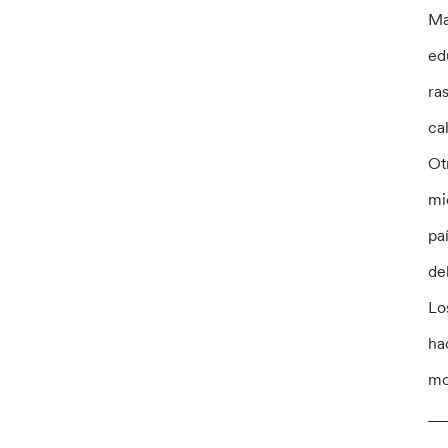
Ma
ed
ra
ca
Ot
mi
pa
de
Lo
ha
mo
__