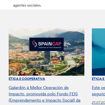
agentes sociales.
ÉTICA E COOPERATIVA
ÉTICA 
Galardón á Mellor Operación de
Este v
Impacto, promovida polo Fondo FEIS
seguri
(Emprendemento e Impacto Social) da
21.07.2