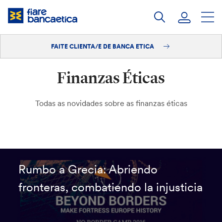
Saltar
ao
contido
FAITE CLIENTA/E DE BANCA ETICA
Iniciar sesión
Finanzas Éticas
Faite clienta/e
Todas as novidades sobre as finanzas éticas
Rumbo a Grecia: Abriendo
fronteras, combatiendo la injusticia