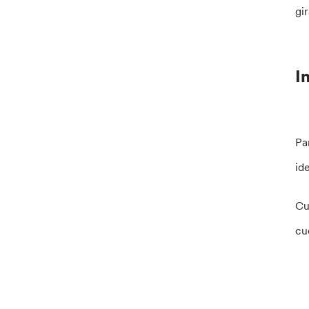
gi
I
Pa
id
Cu
cu