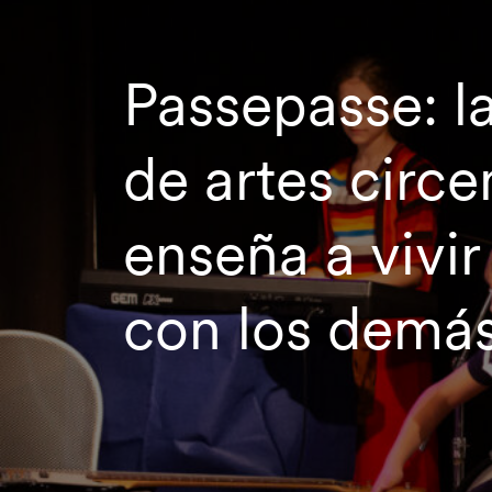
Passepasse: l
de artes circ
enseña a vivir
con los demá