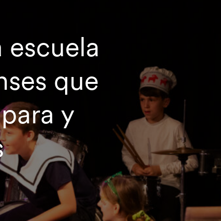
a escuela
enses que
 para y
s