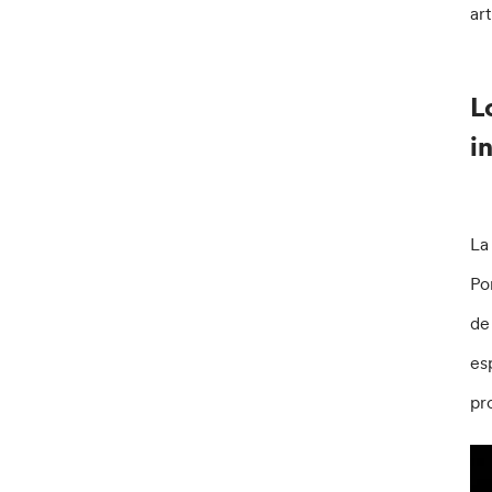
ar
L
i
La
Po
de
es
pr