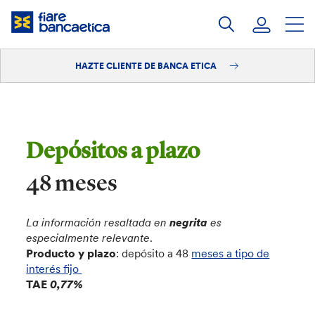
Saltar
a
contenido
HAZTE CLIENTE DE BANCA ETICA
Iniciar sesión
Hazte cliente
Depósitos a plazo
48 meses
La información resaltada en
negrita
es
especialmente relevante
.
Producto y plazo
: depósito a 48
meses a tipo de
interés fijo
TAE
0,77%