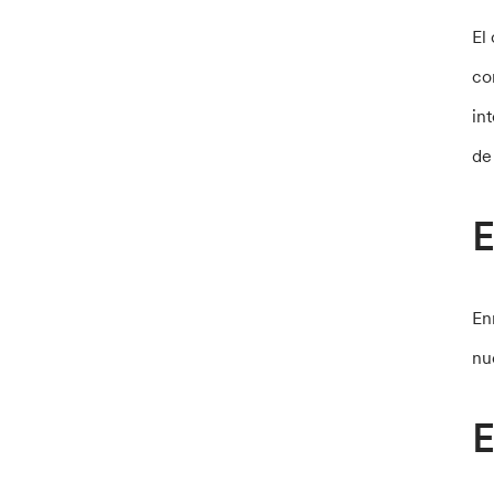
El
co
in
de
E
En
nu
E