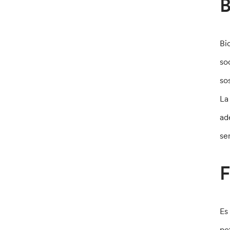
B
Bi
so
so
La
ad
se
F
Es
po