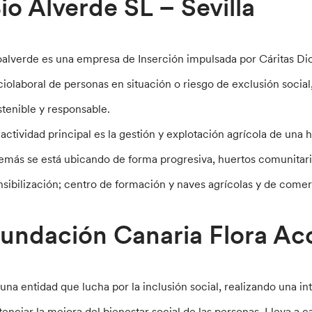
io Alverde SL – Sevilla
oalverde es una empresa de Inserción impulsada por Cáritas Dioc
ciolaboral de personas en situación o riesgo de exclusión soci
stenible y responsable.
 actividad principal es la gestión y explotación agrícola de una
emás se está ubicando de forma progresiva, huertos comunitario
nsibilización; centro de formación y naves agrícolas y de comer
undación Canaria Flora Ac
 una entidad que lucha por la inclusión social, realizando una in
tenciar la mejora del bienestar social de las personas. Lleva a 