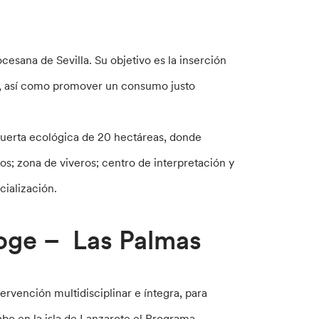
esana de Sevilla. Su objetivo es la inserción
al, así como promover un consumo justo
 huerta ecológica de 20 hectáreas, donde
s; zona de viveros; centro de interpretación y
cialización.
oge – Las Palmas
tervención multidisciplinar e íntegra, para
cabo en la isla de Lanzarote el Programa