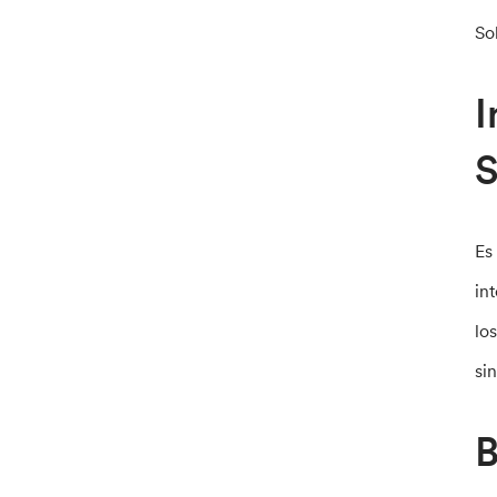
So
I
S
Es
in
lo
sin
B