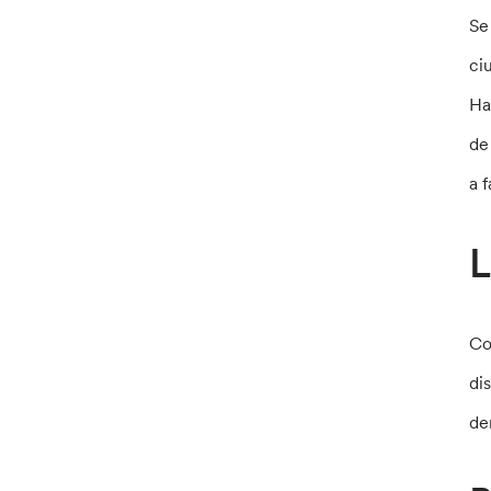
Se
ci
Ha
de
a 
L
Co
di
de