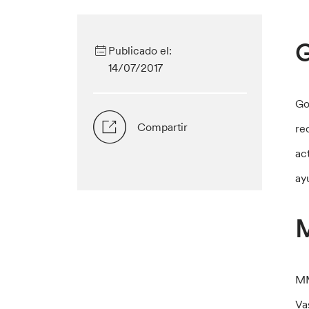
G
Publicado el:
14/07/2017
Go
Compartir
re
ac
ay
M
MM
Va