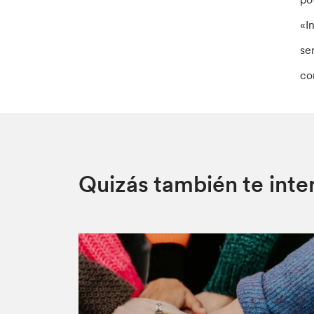
«I
se
co
Quizás también te inte