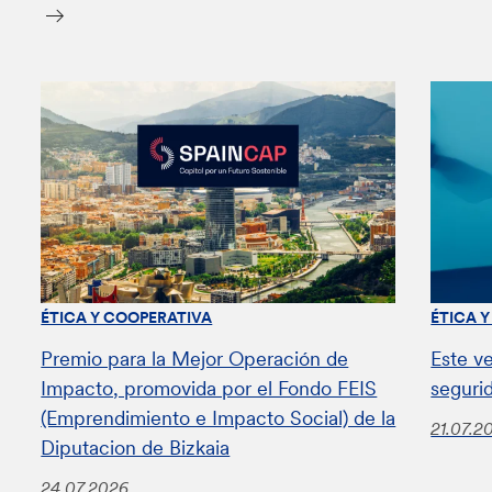
ÉTICA Y COOPERATIVA
ÉTICA 
Premio para la Mejor Operación de
Este v
Impacto, promovida por el Fondo FEIS
seguri
(Emprendimiento e Impacto Social) de la
21.07.2
Diputacion de Bizkaia
24.07.2026