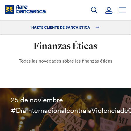
Saltar
a
contenido
HAZTE CLIENTE DE BANCA ETICA
Iniciar sesión
Finanzas Éticas
Hazte cliente
Todas las novedades sobre las finanzas éticas
25 de noviembre
#DíaInternacionalcontralaViolenciad