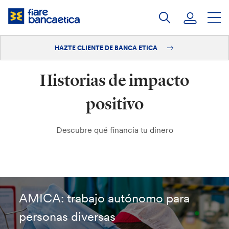
Saltar
a
contenido
HAZTE CLIENTE DE BANCA ETICA
Iniciar sesión
Historias de impacto
Hazte cliente
positivo
Descubre qué financia tu dinero
AMICA: trabajo autónomo para
personas diversas