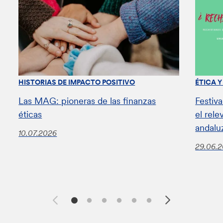
HISTORIAS DE IMPACTO POSITIVO
ÉTICA 
Las MAG: pioneras de las finanzas
Festiv
éticas
el rel
andalu
10.07.2026
29.06.