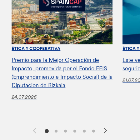
ÉTICA Y COOPERATIVA
ÉTICA 
Premio para la Mejor Operación de
Este v
Impacto, promovida por el Fondo FEIS
seguri
(Emprendimiento e Impacto Social) de la
21.07.2
Diputacion de Bizkaia
24.07.2026