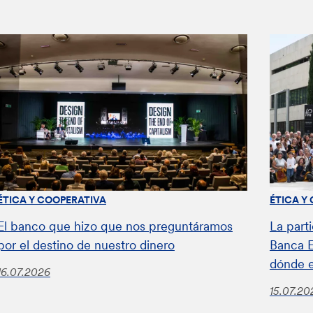
ÉTICA Y COOPERATIVA
ÉTICA Y
El banco que hizo que nos preguntáramos
La parti
por el destino de nuestro dinero
Banca E
dónde 
16.07.2026
15.07.20