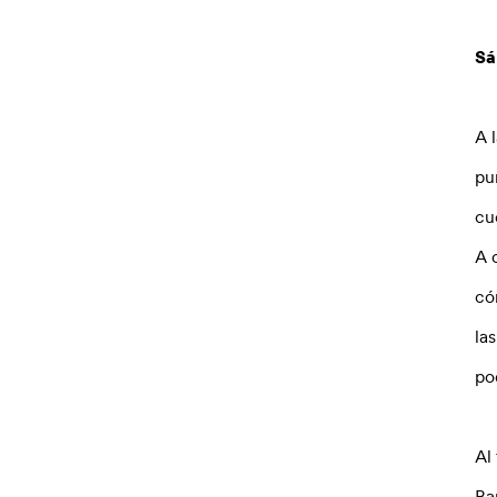
Sá
A 
pu
cu
A 
có
la
po
Al
Ba