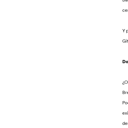
ce
Y 
Gi
Do
¿O
Br
Po
ex
de