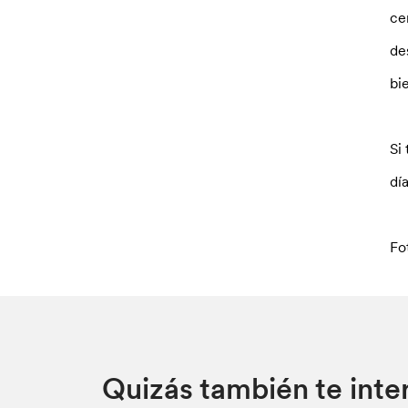
ce
de
bi
Si
dí
Fo
Quizás también te inte