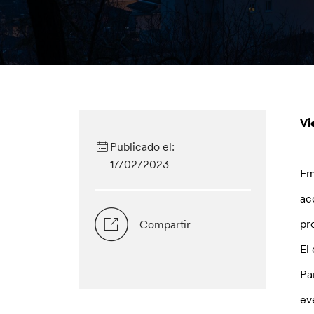
Vi
Publicado el:
17/02/2023
Em
ac
pr
Compartir
El
Pa
ev