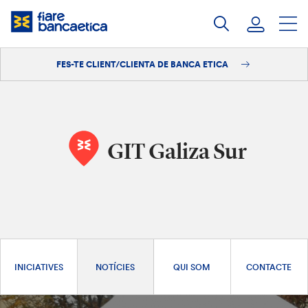
Salta
al
contingut
FES-TE CLIENT/CLIENTA DE BANCA ETICA
Iniciar sessió
Fes-te'n client/clienta
GIT Galiza Sur
INICIATIVES
NOTÍCIES
QUI SOM
CONTACTE