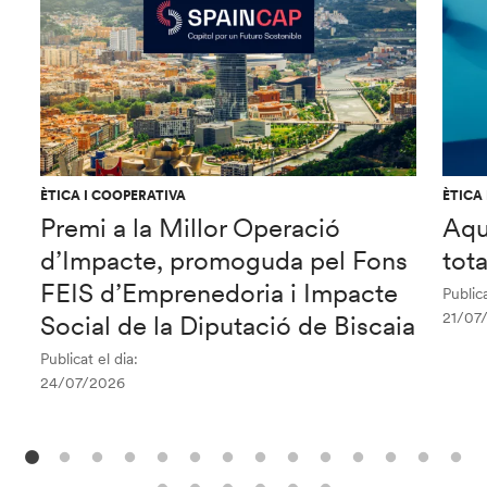
ÈTICA I COOPERATIVA
ÈTICA
Premi a la Millor Operació
Aqu
d’Impacte, promoguda pel Fons
tot
FEIS d’Emprenedoria i Impacte
Publica
21/07
Social de la Diputació de Biscaia
Publicat el dia:
24/07/2026