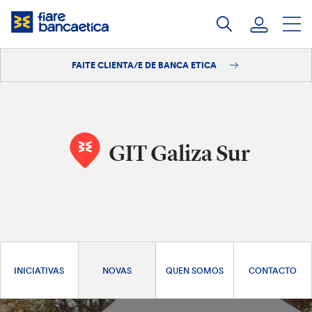
Saltar
ao
contido
FAITE CLIENTA/E DE BANCA ETICA
Iniciar sesión
Faite clienta/e
GIT Galiza Sur
INICIATIVAS
NOVAS
QUEN SOMOS
CONTACTO