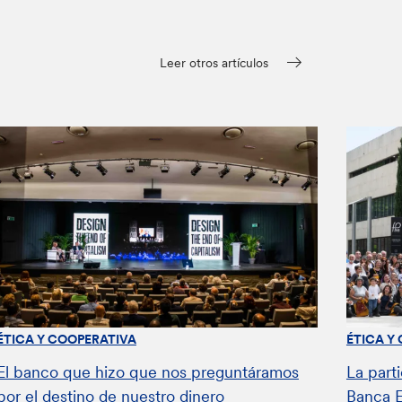
Leer otros artículos
ÉTICA Y COOPERATIVA
ÉTICA Y
El banco que hizo que nos preguntáramos
La parti
por el destino de nuestro dinero
Banca E