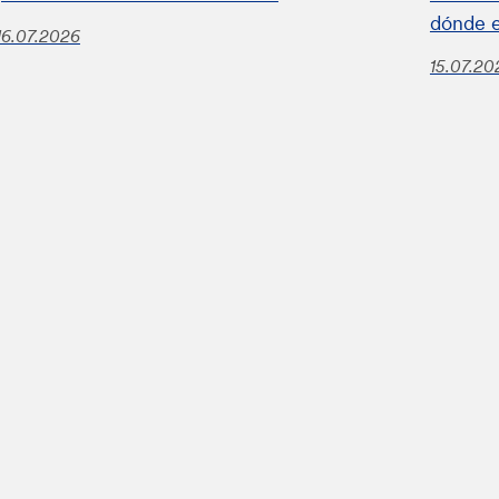
dónde 
16.07.2026
15.07.20