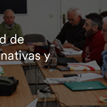
d de
nativas y