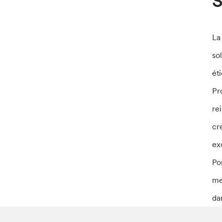
S
La
so
ét
Pr
re
cr
ex
Po
me
da