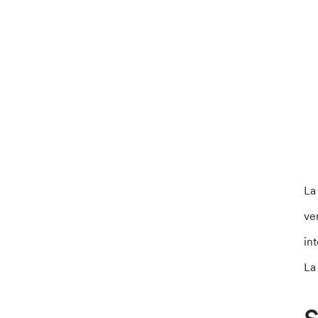
La
ve
in
La