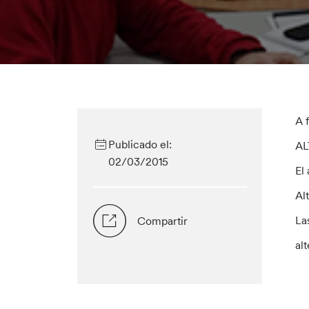
A 
Publicado el:
AL
02/03/2015
El
Al
La
Compartir
al