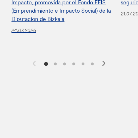
Impacto, promovida por el Fondo FEIS
seguri
(Emprendimiento e Impacto Social) de la
21.07.2
Diputacion de Bizkaia
24.07.2026