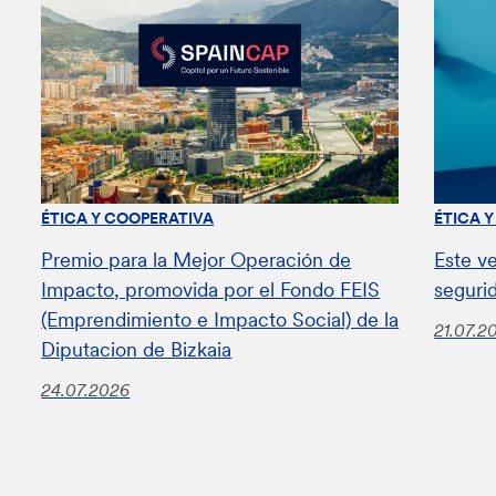
ÉTICA Y COOPERATIVA
ÉTICA 
Premio para la Mejor Operación de
Este v
Impacto, promovida por el Fondo FEIS
seguri
(Emprendimiento e Impacto Social) de la
21.07.2
Diputacion de Bizkaia
24.07.2026