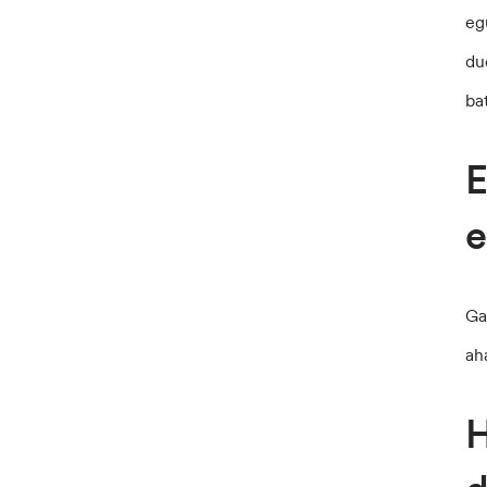
eg
du
ba
E
e
Ga
ah
H