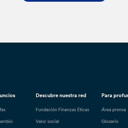
nuncios
Descubre nuestra red
Para profu
fas
Fundación Finanzas Éticas
Área prensa
cambio
Valor social
Glosario