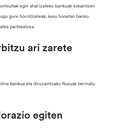
ontsultak egin ahal izateko bankuak eskaintzen
dugu gure hornitzaileak, kasu honetan banku
tatea partekatzea.
bitzu ari zarete
online bankua eta diruzaintzako fluxuak bermatu
orazio egiten