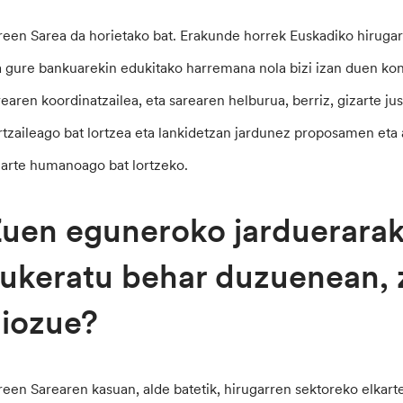
reen Sarea da horietako bat. Erakunde horrek Euskadiko hirugarr
a gure bankuarekin edukitako harremana nola bizi izan duen kon
rearen koordinatzailea, eta sarearen helburua, berriz, gizarte ju
rtzaileago bat lortzea eta lankidetzan jardunez proposamen eta 
zarte humanoago bat lortzeko.
uen eguneroko jarduerara
ukeratu behar duzuenean, z
iozue?
reen Sarearen kasuan, alde batetik, hirugarren sektoreko elkart