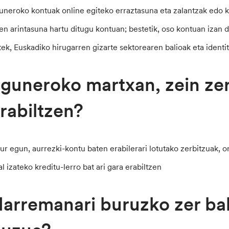
uneroko kontuak online egiteko erraztasuna eta zalantzak edo k
en arintasuna hartu ditugu kontuan; bestetik, oso kontuan izan 
tek, Euskadiko hirugarren gizarte sektorearen balioak eta identi
guneroko martxan, zein zer
rabiltzen?
ur egun, aurrezki-kontu baten erabilerari lotutako zerbitzuak, 
al izateko kreditu-lerro bat ari gara erabiltzen
arremanari buruzko zer bal