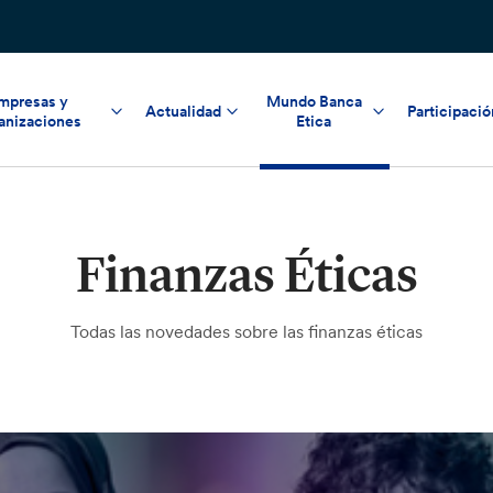
mpresas y
Mundo Banca
Actualidad
Participació
anizaciones
Etica
Finanzas Éticas
Todas las novedades sobre las finanzas éticas