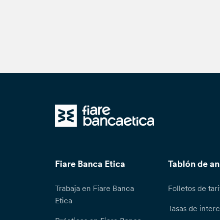
Fiare Banca Etica
Tablón de a
Trabaja en Fiare Banca
Folletos de tari
Etica
Tasas de inter