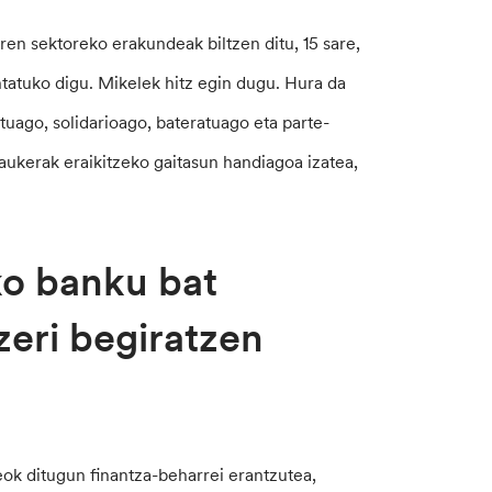
en sektoreko erakundeak biltzen ditu, 15 sare,
tatuko digu. Mikelek hitz egin dugu. Hura da
stuago, solidarioago, bateratuago eta parte-
aukerak eraikitzeko gaitasun handiagoa izatea,
ko banku bat
eri begiratzen
eok ditugun finantza-beharrei erantzutea,