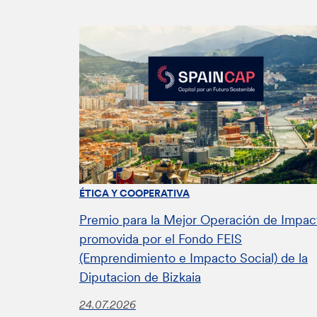
ÉTICA Y COOPERATIVA
Premio para la Mejor Operación de Impac
promovida por el Fondo FEIS
(Emprendimiento e Impacto Social) de la
Diputacion de Bizkaia
24.07.2026