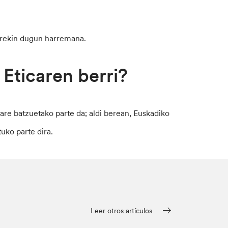
rerekin dugun harremana.
 Eticaren berri?
are batzuetako parte da; aldi berean, Euskadiko
uko parte dira.
Leer otros artículos