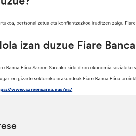
duzue?
rtukoa, pertsonalizatua eta konfiantzazkoa iruditzen zaigu Fia
ola izan duzue Fiare Banca
are Banca Etica Sareen Sareako kide diren ekonomia sozialeko s
rugarren gizarte sektoreko erakundeak Fiare Banca Etica proiekt
tps://www.sareensarea.eus/es/
rese