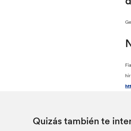
Ge
N
Fi
hi
ht
Quizás también te inte