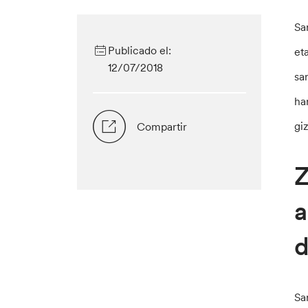
Sa
Publicado el:
et
12/07/2018
sa
ha
gi
Compartir
Z
a
d
Sa