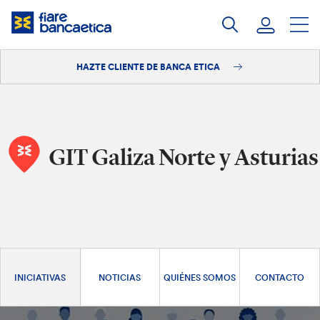
Saltar
a
contenido
HAZTE CLIENTE DE BANCA ETICA
Iniciar sesión
Hazte cliente
GIT Galiza Norte y Asturias
INICIATIVAS
NOTICIAS
QUIÉNES SOMOS
CONTACTO