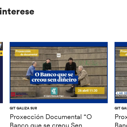
interese
GIT GALIZA SUR
GIT GA
Proxección Documental “O
Pro
Banco que se creou Sen
Ban