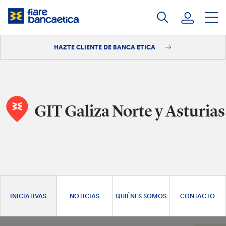
Saltar
a
contenido
HAZTE CLIENTE DE BANCA ETICA
Iniciar sesión
Hazte cliente
GIT Galiza Norte y Asturias
INICIATIVAS
NOTICIAS
QUIÉNES SOMOS
CONTACTO