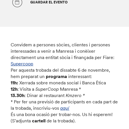
GUARDAR EL EVENTO
Convidem a persones sòcies, clientes i persones
interessades a venir a Manresa i conèixer
directament una entitat sòcia i finançada per Fiare:
Supercoop
Per aquesta trobada del dissabte 6 de novembre,
hem preparat un
programa
interessant:
11h:
Xerrada sobre moneda social i Banca Ètica
12h
: Visita a
SuperCoop
Manresa *
13.30h
: Dinar al restaurant
Kmzero *
* Per fer una previsió de participants en cada part de
la trobada, inscriviu-vos
aquí
És una bona ocasió per trobar-nos. Us hi esperem!
(S’adjunta
cartell
de la trobada).