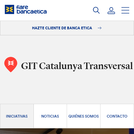
Saltar
a
contenido
HAZTE CLIENTE DE BANCA ETICA
Iniciar sesión
Hazte cliente
GIT Catalunya Transversal
INICIATIVAS
NOTICIAS
QUIÉNES SOMOS
CONTACTO