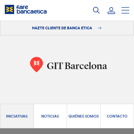
Saltar
a
contenido
HAZTE CLIENTE DE BANCA ETICA
Iniciar sesión
Hazte cliente
GIT Barcelona
INICIATIVAS
NOTICIAS
QUIÉNES SOMOS
CONTACTO