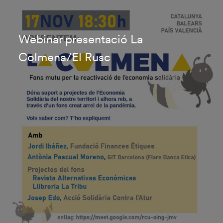
Webinar presentació La
Colmena/El Rusc