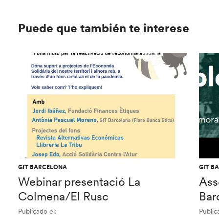
Puede que también te interese
GIT BARCELONA
GIT B
Webinar presentació La
Ass
Colmena/El Rusc
Bar
Publicado el:
Public