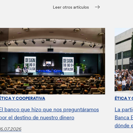
Leer otros artículos
ÉTICA Y COOPERATIVA
ÉTICA Y
El banco que hizo que nos preguntáramos
La parti
por el destino de nuestro dinero
Banca E
dónde 
16.07.2026