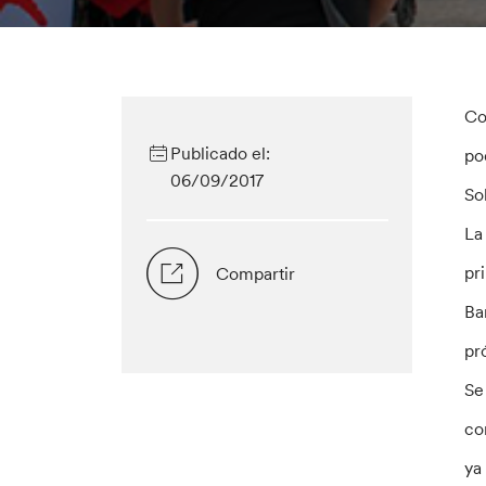
Co
Publicado el:
po
06/09/2017
So
La
pr
Compartir
Ba
pr
Se
co
ya