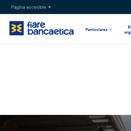
Saltar
Página accesible
a
contenido
E
Particulares
org