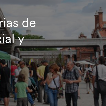
rias de
al y