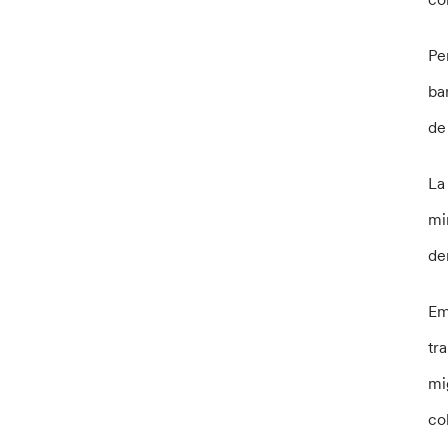
Pe
ba
de
La
mi
de
Em
tr
mi
co