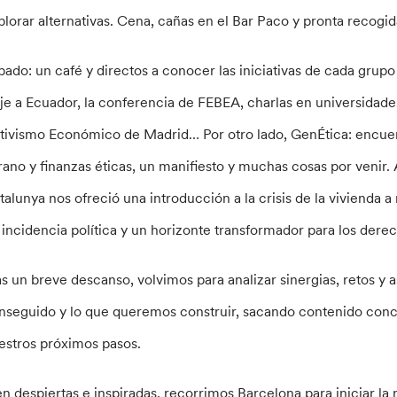
plorar alternativas. Cena, cañas en el Bar Paco y pronta recogida,
bado: un café y directos a conocer las iniciativas de cada grupo
aje a Ecuador, la conferencia de FEBEA, charlas en universidades 
tivismo Económico de Madrid… Por otro lado, GenÉtica: encuen
rano y finanzas éticas, un manifiesto y muchas cosas por venir. 
talunya nos ofreció una introducción a la crisis de la vivienda a 
 incidencia política y un horizonte transformador para los derec
as un breve descanso, volvimos para analizar sinergias, retos y
nseguido y lo que queremos construir, sacando contenido concre
estros próximos pasos.
en despiertas e inspiradas, recorrimos Barcelona para iniciar la 