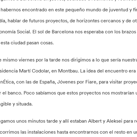
 habernos encontrado en este pequeño mundo de juventud y fin
 día, hablar de futuros proyectos, de horizontes cercanos y de ot
onomía Social. El sol de Barcelona nos esperaba con los brazo
 esta ciudad pasan cosas.
e mismo viernes por la tarde nos dirigimos a lo que sería nuestr
sidencia Martí Codolar, en Montbau. La idea del encuentro era re
nÉtica, con las de España, Jóvenes por Fiare, para visitar proye
r el banco. Poco sabíamos que estos proyectos nos mostrarían 
ngible y situada.
egamos unos minutos tarde y allí estaban Albert y Aleksei para r
corrimos las instalaciones hasta encontrarnos con el resto en u