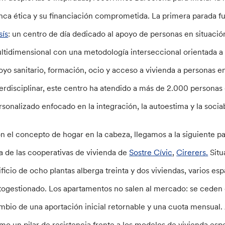
nca ética y su financiación comprometida. La primera parada f
sís
: un centro de día dedicado al apoyo de personas en situaci
ltidimensional con una metodología interseccional orientada a of
oyo sanitario, formación, ocio y acceso a vivienda a personas e
terdisciplinar, este centro ha atendido a más de 2.000 persona
rsonalizado enfocado en la integración, la autoestima y la sociab
n el concepto de hogar en la cabeza, llegamos a la siguiente p
a de las cooperativas de vivienda de
Sostre Cívic
,
Cirerers.
Situ
ificio de ocho plantas alberga treinta y dos viviendas, varios 
togestionado. Los apartamentos no salen al mercado: se ceden e
mbio de una aportación inicial retornable y una cuota mensual.
mo un pilar de resistencia frente a los modelos de vivienda esp