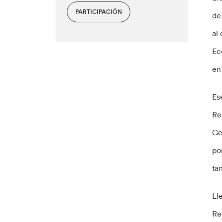
PARTICIPACIÓN
de
al
Ec
en
Es
Re
Ge
po
ta
Ll
Re