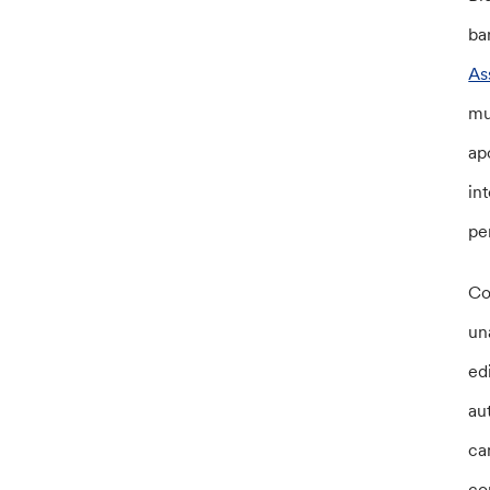
ba
As
mu
ap
in
pe
Co
un
ed
au
ca
co