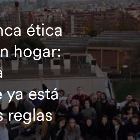
ca ética
en hogar:
a
 ya está
 reglas