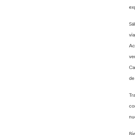
ex
Sá
vi
Ac
ve
Ca
de
Tr
co
nu
Bi