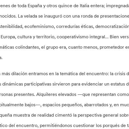
venes de toda España y otros quince de Italia entera; impregnad
nocidos. La velada se inauguró con una ronda de presentaciones
stenibilidad, ecofeminismo, corredurías éticas, democratización 
 Europa, cultura y territorio, cooperativismo integral… Bien ver
máticas colindantes, el grupo era, cuanto menos, prometedor en
a.
n más dilación entramos en la temática del encuentro: la crisis d
s dinámicas participativas sirvieron para evidenciar un estatus
rsonas presentes. Alquileres elevados —que representan como m
bitualmente bajos—, espacios pequeños, abarrotados y, en mucho
queña muestra de realidad cimentó la perspectiva general sobre 
ítico del encuentro, permitiéndonos cuestionar los porqués de t