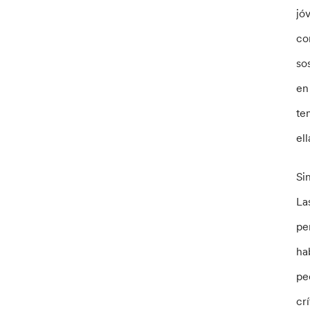
jó
co
so
en
te
ell
Si
La
pe
ha
pe
cr