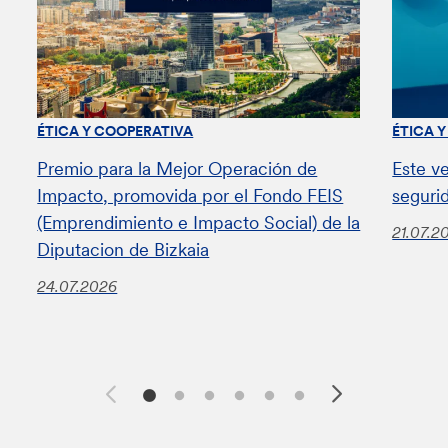
ÉTICA Y COOPERATIVA
ÉTICA 
Premio para la Mejor Operación de
Este v
Impacto, promovida por el Fondo FEIS
seguri
(Emprendimiento e Impacto Social) de la
21.07.2
Diputacion de Bizkaia
24.07.2026