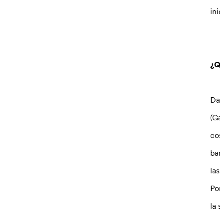
in
¿Q
Da
(G
co
ba
la
Po
la