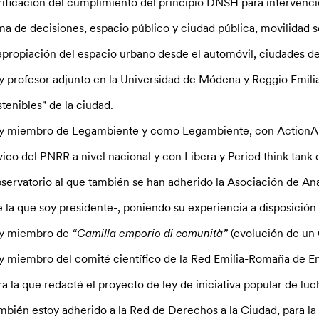
rificación del cumplimiento del principio DNSH para intervenci
ma de decisiones, espacio público y ciudad pública, movilidad s
apropiación del espacio urbano desde el automóvil, ciudades de 
y profesor adjunto en la Universidad de Módena y Reggio Emilia
stenibles" de la ciudad.
y miembro de Legambiente y como Legambiente, con ActionAid
vico del PNRR a nivel nacional y con Libera y Period think tank
servatorio al que también se han adherido la Asociación de Ana
e la que soy presidente-, poniendo su experiencia a disposición d
y miembro de
“Camilla emporio di comunità”
(evolución de un 
y miembro del comité científico de la Red Emilia-Romaña de E
ra la que redacté el proyecto de ley de iniciativa popular de lu
mbién estoy adherido a la Red de Derechos a la Ciudad, para l