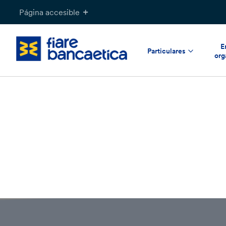
Saltar
Página accesible
a
contenido
E
Particulares
org