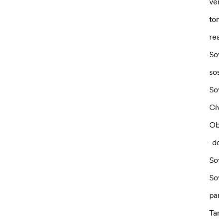
ve
to
re
So
so
So
Cí
Ob
-d
So
So
pa
Ta