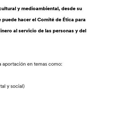
cultural y medioambiental, desde su
e puede hacer el Comité de Ética para
nero al servicio de las personas y del
na aportación en temas como:
l y social)