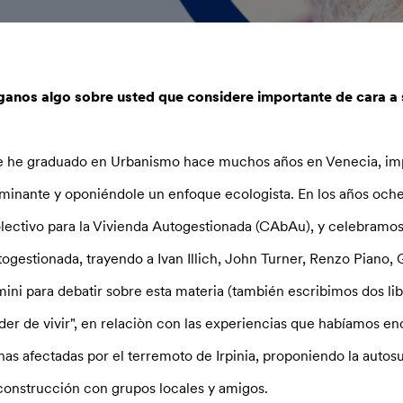
ganos algo sobre usted que considere importante de cara a 
 he graduado en Urbanismo hace muchos años en Venecia, im
minante y oponiéndole un enfoque ecologista. En los años oche
lectivo para la Vivienda Autogestionada (CAbAu), y celebramos
togestionada, trayendo a Ivan Illich, John Turner, Renzo Piano,
mini para debatir sobre esta materia (también escribimos dos li
der de vivir", en relaciòn con las experiencias que habíamos en
nas afectadas por el terremoto de Irpinia, proponiendo la autosuf
construcción con grupos locales y amigos.