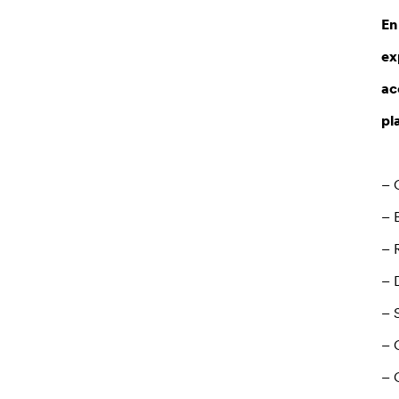
En
ex
ac
pl
– 
– 
– 
– 
– 
– 
– 