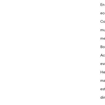
En
ec
Co
mu
me
Bo
Ac
ev
He
ma
es
di