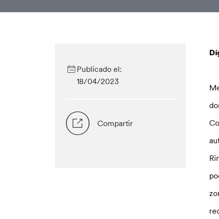
Dí
Publicado el:
18/04/2023
Me
do
Co
Compartir
au
Ri
po
zo
re