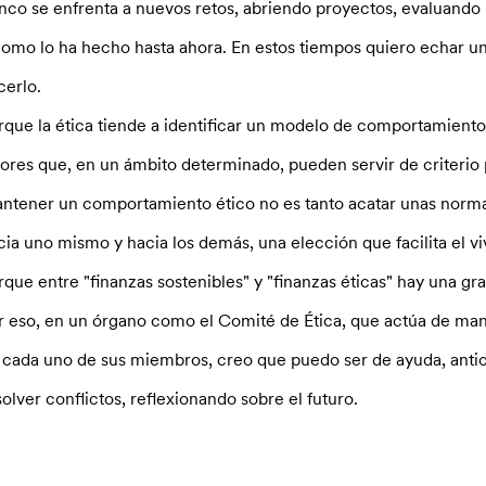
nco se enfrenta a nuevos retos, abriendo proyectos, evaluando
como lo ha hecho hasta ahora. En estos tiempos quiero echar u
cerlo.
rque la ética tiende a identificar un modelo de comportamiento
lores que, en un ámbito determinado, pueden servir de criterio p
ntener un comportamiento ético no es tanto acatar unas norma
cia uno mismo y hacia los demás, una elección que facilita el viv
rque entre "finanzas sostenibles" y "finanzas éticas" hay una gra
r eso, en un órgano como el Comité de Ética, que actúa de man
 cada uno de sus miembros, creo que puedo ser de ayuda, antic
solver conflictos, reflexionando sobre el futuro.