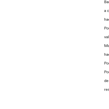
Ba
a 
ha
Po
va
Ma
ha
Po
Po
de
re