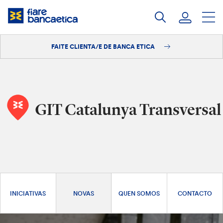
Saltar
ao
contido
FAITE CLIENTA/E DE BANCA ETICA
Iniciar sesión
Faite clienta/e
GIT Catalunya Transversal
INICIATIVAS
NOVAS
QUEN SOMOS
CONTACTO