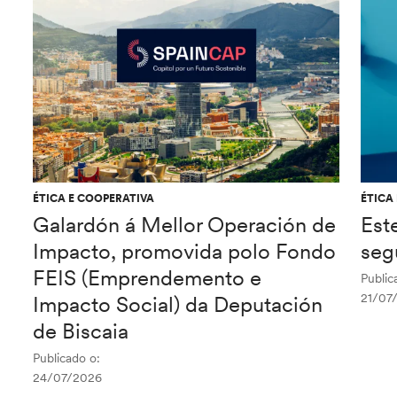
ÉTICA E COOPERATIVA
ÉTICA
Galardón á Mellor Operación de
Est
Impacto, promovida polo Fondo
seg
FEIS (Emprendemento e
Public
21/07
Impacto Social) da Deputación
de Biscaia
Publicado o:
24/07/2026