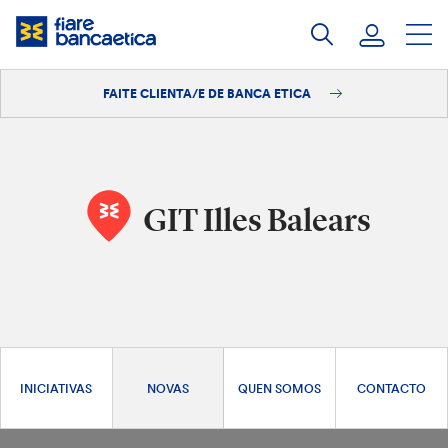
Saltar
ao
contido
FAITE CLIENTA/E DE BANCA ETICA
Iniciar sesión
Faite clienta/e
GIT Illes Balears
INICIATIVAS
NOVAS
QUEN SOMOS
CONTACTO