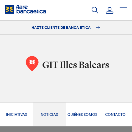
Saltar
a
contenido
HAZTE CLIENTE DE BANCA ETICA
Iniciar sesión
Hazte cliente
GIT Illes Balears
INICIATIVAS
NOTICIAS
QUIÉNES SOMOS
CONTACTO