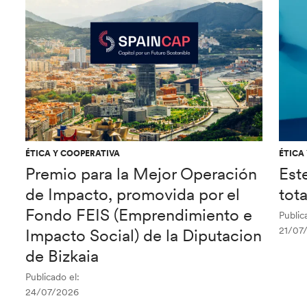
ÉTICA Y COOPERATIVA
ÉTICA
Premio para la Mejor Operación
Est
de Impacto, promovida por el
tot
Fondo FEIS (Emprendimiento e
Public
21/07
Impacto Social) de la Diputacion
de Bizkaia
Publicado el:
24/07/2026