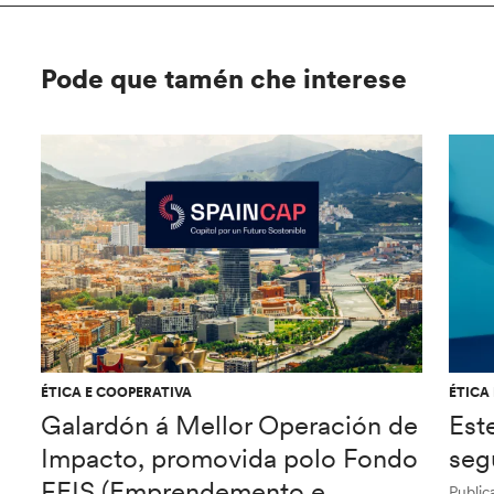
Pode que tamén che interese
ÉTICA E COOPERATIVA
ÉTICA
Galardón á Mellor Operación de
Est
Impacto, promovida polo Fondo
seg
FEIS (Emprendemento e
Public