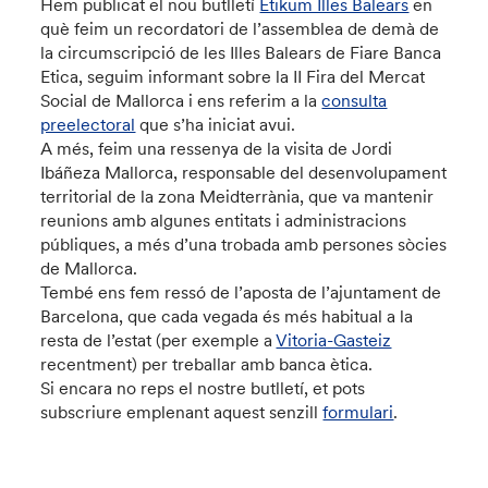
Hem publicat el nou butlletí
Etikum Illes Balears
en
què feim un recordatori de l’assemblea de demà de
la circumscripció de les Illes Balears de Fiare Banca
Etica, seguim informant sobre la II Fira del Mercat
Social de Mallorca i ens referim a la
consulta
preelectoral
que s’ha iniciat avui.
A més, feim una ressenya de la visita de Jordi
Ibáñeza Mallorca, responsable del desenvolupament
territorial de la zona Meidterrània, que va mantenir
reunions amb algunes entitats i administracions
públiques, a més d’una trobada amb persones sòcies
de Mallorca.
Tembé ens fem ressó de l’aposta de l’ajuntament de
Barcelona, que cada vegada és més habitual a la
resta de l’estat (per exemple a
Vitoria-Gasteiz
recentment) per treballar amb banca ètica.
Si encara no reps el nostre butlletí, et pots
subscriure emplenant aquest senzill
formulari
.