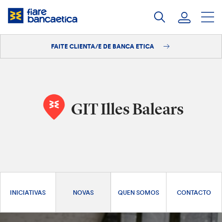
Saltar
ao
contido
FAITE CLIENTA/E DE BANCA ETICA
Iniciar sesión
Faite clienta/e
GIT Illes Balears
INICIATIVAS
NOVAS
QUEN SOMOS
CONTACTO