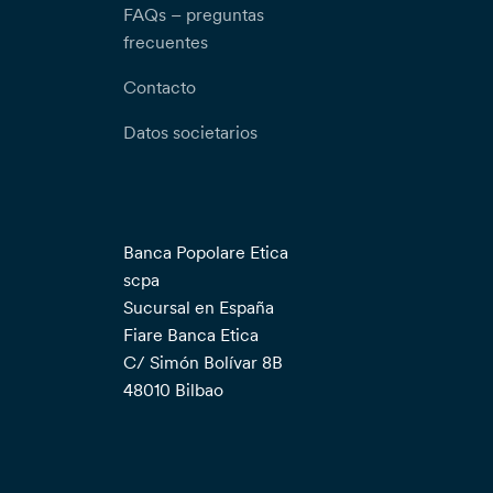
FAQs – preguntas
frecuentes
Contacto
Datos societarios
Banca Popolare Etica
scpa
Sucursal en España
Fiare Banca Etica
C/ Simón Bolívar 8B
48010 Bilbao