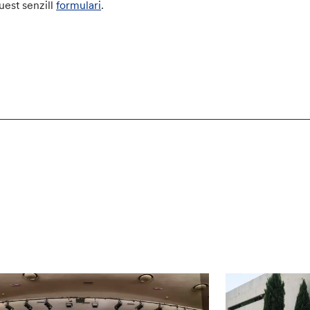
uest senzill
formulari
.