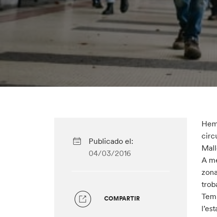
Hem 
circ
Publicado el:
Mall
04/03/2016
A mé
zona
trob
Temb
COMPARTIR
l’es