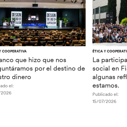
Y COOPERATIVA
ÉTICA Y COOPERAT
banco que hizo que nos
La particip
guntáramos por el destino de
social en F
tro dinero
algunas re
estamos.
ado el:
/2026
Publicado el:
15/07/2026