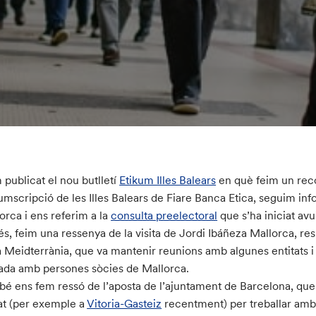
publicat el nou butlletí
Etikum Illes Balears
en què feim un reco
umscripció de les Illes Balears de Fiare Banca Etica, seguim info
orca i ens referim a la
consulta preelectoral
que s’ha iniciat avu
s, feim una ressenya de la visita de Jordi Ibáñeza Mallorca, re
 Meidterrània, que va mantenir reunions amb algunes entitats i
ada amb persones sòcies de Mallorca.
é ens fem ressó de l’aposta de l’ajuntament de Barcelona, que 
tat (per exemple a
Vitoria-Gasteiz
recentment) per treballar amb