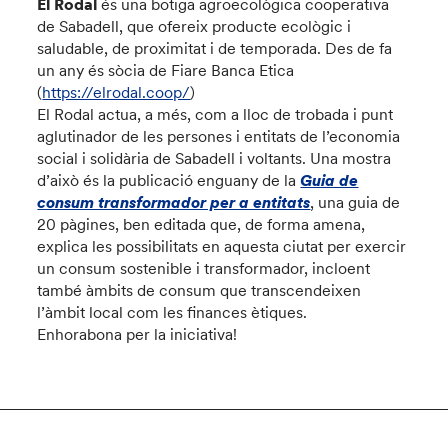
El Rodal
és una botiga agroecològica cooperativa
de Sabadell, que ofereix producte ecològic i
saludable, de proximitat i de temporada. Des de fa
un any és sòcia de Fiare Banca Etica
(
https://elrodal.coop/
)
El Rodal actua, a més, com a lloc de trobada i punt
aglutinador de les persones i entitats de l’economia
social i solidària de Sabadell i voltants. Una mostra
d’això és la publicació enguany de la
Guia de
consum transformador per a entitats
, una guia de
20 pàgines, ben editada que, de forma amena,
explica les possibilitats en aquesta ciutat per exercir
un consum sostenible i transformador, incloent
també àmbits de consum que transcendeixen
l’àmbit local com les finances ètiques.
Enhorabona per la iniciativa!