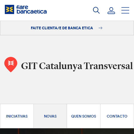
Saltar
ao
contido
FAITE CLIENTA/E DE BANCA ETICA
Iniciar sesión
Faite clienta/e
GIT Catalunya Transversal
INICIATIVAS
NOVAS
QUEN SOMOS
CONTACTO