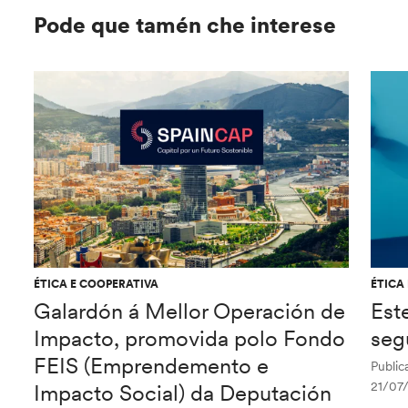
Pode que tamén che interese
ÉTICA E COOPERATIVA
ÉTICA
Galardón á Mellor Operación de
Est
Impacto, promovida polo Fondo
seg
FEIS (Emprendemento e
Public
21/07
Impacto Social) da Deputación