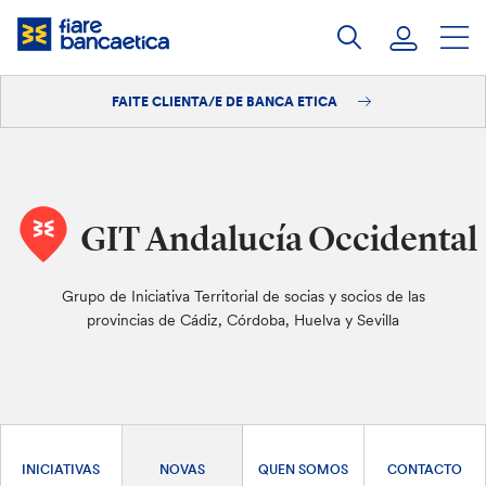
Saltar
ao
contido
FAITE CLIENTA/E DE BANCA ETICA
Iniciar sesión
Faite clienta/e
GIT Andalucía Occidental
Grupo de Iniciativa Territorial de socias y socios de las
provincias de Cádiz, Córdoba, Huelva y Sevilla
INICIATIVAS
NOVAS
QUEN SOMOS
CONTACTO