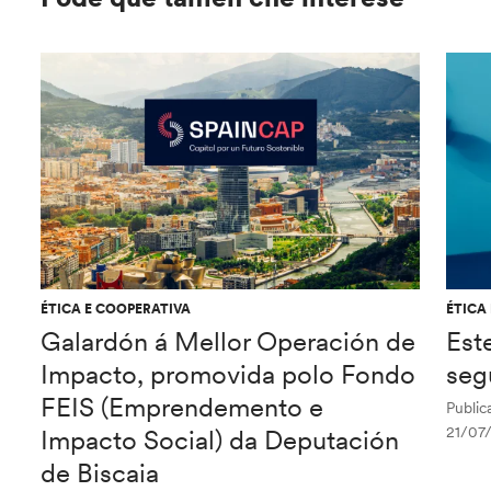
ÉTICA E COOPERATIVA
ÉTICA
Galardón á Mellor Operación de
Est
Impacto, promovida polo Fondo
seg
FEIS (Emprendemento e
Public
21/07
Impacto Social) da Deputación
de Biscaia