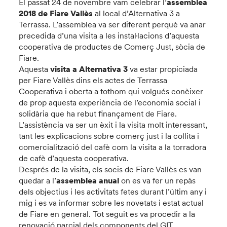
El passat 24 de novembre vam celebrar l’
assemblea
2018 de Fiare Vallès
al local d’Alternativa 3 a
Terrassa. L’assemblea va ser diferent perquè va anar
precedida d’una visita a les instal·lacions d’aquesta
cooperativa de productes de Comerç Just, sòcia de
Fiare.
Aquesta
visita a Alternativa 3
va estar propiciada
per Fiare Vallès dins els actes de Terrassa
Cooperativa i oberta a tothom qui volgués conèixer
de prop aquesta experiència de l’economia social i
solidària que ha rebut finançament de Fiare.
L’assistència va ser un èxit i la visita molt interessant,
tant les explicacions sobre comerç just i la collita i
comercialització del cafè com la visita a la torradora
de cafè d’aquesta cooperativa.
Després de la visita, els socis de Fiare Vallès es van
quedar a l’
assemblea anual
on es va fer un repàs
dels objectius i les activitats fetes durant l’últim any i
mig i es va informar sobre les novetats i estat actual
de Fiare en general. Tot seguit es va procedir a la
renovació parcial dels components del GIT.