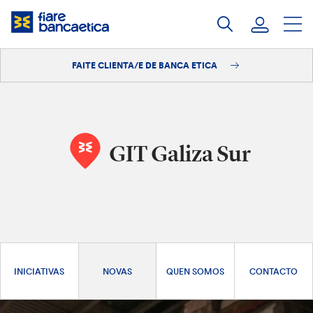
Saltar
ao
contido
FAITE CLIENTA/E DE BANCA ETICA
Iniciar sesión
Faite clienta/e
GIT Galiza Sur
INICIATIVAS
NOVAS
QUEN SOMOS
CONTACTO