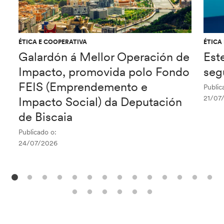
ÉTICA E COOPERATIVA
ÉTICA
Galardón á Mellor Operación de
Est
Impacto, promovida polo Fondo
seg
FEIS (Emprendemento e
Public
21/07
Impacto Social) da Deputación
de Biscaia
Publicado o:
24/07/2026