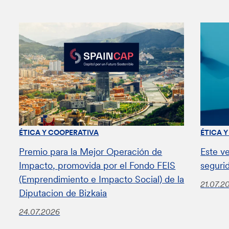
ÉTICA Y COOPERATIVA
ÉTICA 
Premio para la Mejor Operación de
Este v
Impacto, promovida por el Fondo FEIS
seguri
(Emprendimiento e Impacto Social) de la
21.07.2
Diputacion de Bizkaia
24.07.2026