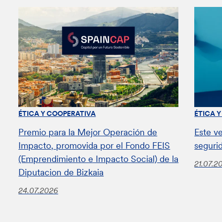
ÉTICA Y COOPERATIVA
ÉTICA 
Premio para la Mejor Operación de
Este v
Impacto, promovida por el Fondo FEIS
seguri
(Emprendimiento e Impacto Social) de la
21.07.2
Diputacion de Bizkaia
24.07.2026