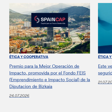
ÉTICA Y COOPERATIVA
ÉTICA 
Premio para la Mejor Operación de
Este v
Impacto, promovida por el Fondo FEIS
seguri
(Emprendimiento e Impacto Social) de la
21.07.2
Diputacion de Bizkaia
24.07.2026