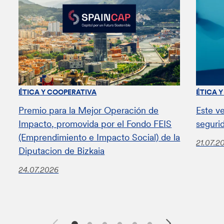
ÉTICA Y COOPERATIVA
ÉTICA 
Premio para la Mejor Operación de
Este v
Impacto, promovida por el Fondo FEIS
seguri
(Emprendimiento e Impacto Social) de la
21.07.2
Diputacion de Bizkaia
24.07.2026