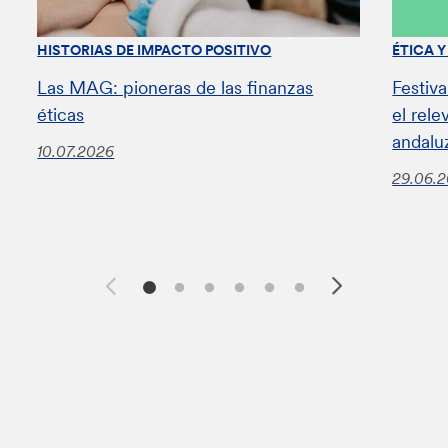
HISTORIAS DE IMPACTO POSITIVO
ÉTICA 
Las MAG: pioneras de las finanzas
Festiv
éticas
el rel
andalu
10.07.2026
29.06.