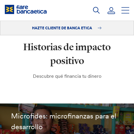
Saltar
a
contenido
HAZTE CLIENTE DE BANCA ETICA
Iniciar sesión
Historias de impacto
Hazte cliente
positivo
Descubre qué financia tu dinero
Microfides: microfinanzas para el
desarrollo