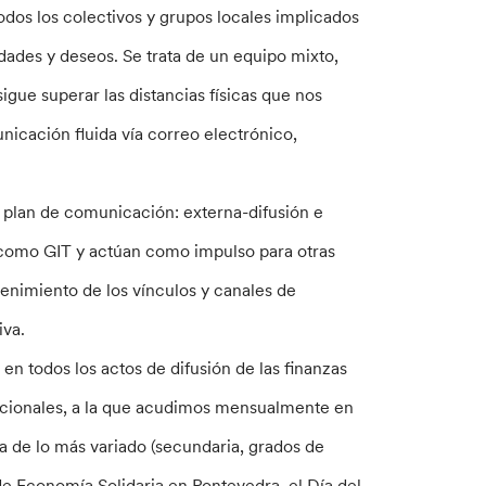
odos los colectivos y grupos locales implicados
dades y deseos. Se trata de un equipo mixto,
sigue superar las distancias físicas que nos
nicación fluida vía correo electrónico,
 plan de comunicación: externa-difusión e
 como GIT y actúan como impulso para otras
enimiento de los vínculos y canales de
iva.
en todos los actos de difusión de las finanzas
adicionales, a la que acudimos mensualmente en
za de lo más variado (secundaria, grados de
de Economía Solidaria en Pontevedra, el Día del