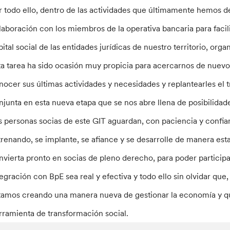
r todo ello, dentro de las actividades que últimamente hemos de
laboración con los miembros de la operativa bancaria para facili
pital social de las entidades jurídicas de nuestro territorio, or
ta tarea ha sido ocasión muy propicia para acercarnos de nuevo 
nocer sus últimas actividades y necesidades y replantearles e
njunta en esta nueva etapa que se nos abre llena de posibilidad
s personas socias de este GIT aguardan, con paciencia y confia
trenando, se implante, se afiance y se desarrolle de manera estab
nvierta pronto en socias de pleno derecho, para poder participar
tegración con BpE sea real y efectiva y todo ello sin olvidar que,
tamos creando una manera nueva de gestionar la economía y qu
rramienta de transformación social.