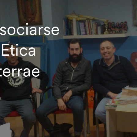
sociarse
Etica
terrae