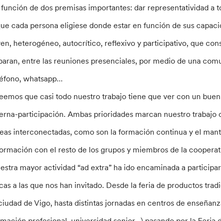
 función de dos premisas importantes: dar representatividad a t
que cada persona eligiese donde estar en función de sus capaci
ven, heterogéneo, autocrítico, reflexivo y participativo, que con
paran, entre las reuniones presenciales, por medio de una comu
léfono, whatsapp…
eemos que casi todo nuestro trabajo tiene que ver con un buen
terna-participación. Ambas prioridades marcan nuestro trabajo
reas interconectadas, como son la formación continua y el mant
formación con el resto de los grupos y miembros de la cooperat
estra mayor actividad “ad extra” ha ido encaminada a participar 
icas a las que nos han invitado. Desde la feria de productos tr
 ciudad de Vigo, hasta distintas jornadas en centros de enseñan
rmación profesional, universidad senior…) pasando por la Feria 