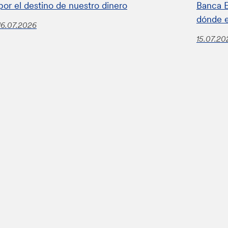
por el destino de nuestro dinero
Banca E
dónde 
16.07.2026
15.07.20