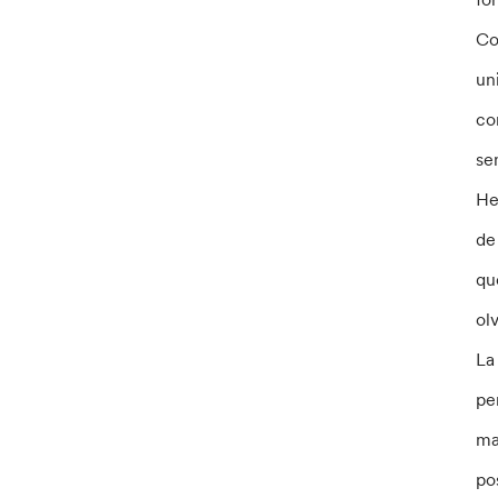
Co
un
co
se
He
de
qu
ol
La
pe
ma
po