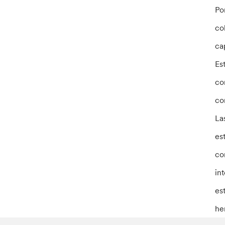
Po
co
ca
Es
co
co
La
es
co
in
es
he