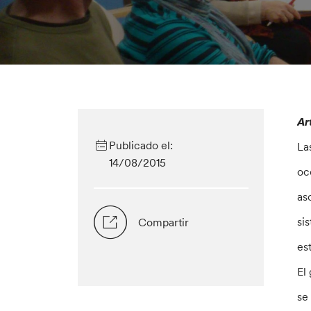
Ar
Publicado el:
La
14/08/2015
oc
as
si
Compartir
es
El
se