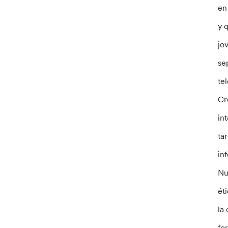
en
y 
jo
se
te
Cr
in
ta
in
Nu
ét
la
fo