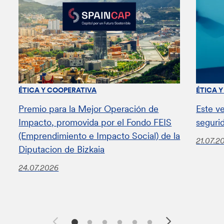
ÉTICA Y COOPERATIVA
ÉTICA 
Premio para la Mejor Operación de
Este v
Impacto, promovida por el Fondo FEIS
seguri
(Emprendimiento e Impacto Social) de la
21.07.2
Diputacion de Bizkaia
24.07.2026