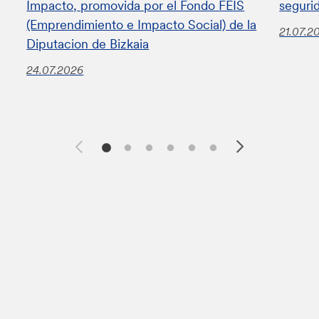
Impacto, promovida por el Fondo FEIS
seguri
(Emprendimiento e Impacto Social) de la
21.07.2
Diputacion de Bizkaia
24.07.2026