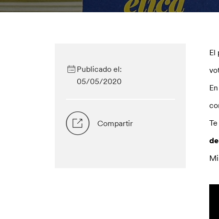
El
Publicado el:
vo
05/05/2020
En
co
Te
Compartir
de
Mi