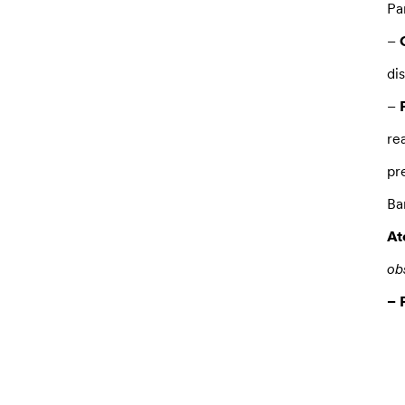
Pa
–
di
–
P
re
pr
Ba
At
ob
– 