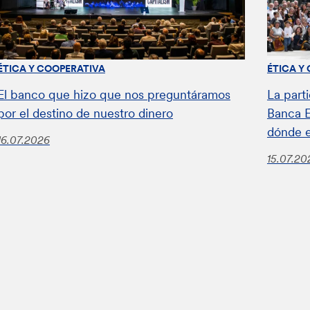
ÉTICA Y COOPERATIVA
ÉTICA Y
El banco que hizo que nos preguntáramos
La parti
por el destino de nuestro dinero
Banca E
dónde 
16.07.2026
15.07.20