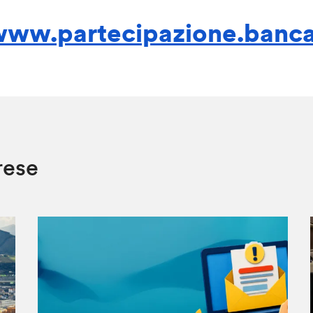
ww.partecipazione.bancae
rese