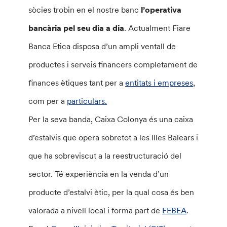
sòcies trobin en el nostre banc
l’operativa
bancària pel seu dia a dia
. Actualment Fiare
Banca Etica disposa d’un ampli ventall de
productes i serveis financers completament de
finances ètiques tant per a
entitats i empreses
,
com per a
particulars.
Per la seva banda, Caixa Colonya és una caixa
d’estalvis que opera sobretot a les Illes Balears i
que ha sobreviscut a la reestructuració del
sector. Té experiència en la venda d’un
producte d’estalvi ètic, per la qual cosa és ben
valorada a nivell local i forma part de
FEBEA
.