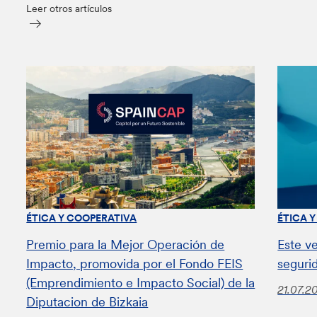
Leer otros artículos
ÉTICA Y COOPERATIVA
ÉTICA 
Premio para la Mejor Operación de
Este v
Impacto, promovida por el Fondo FEIS
seguri
(Emprendimiento e Impacto Social) de la
21.07.2
Diputacion de Bizkaia