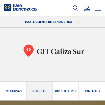
Saltar
a
contenido
HAZTE CLIENTE DE BANCA ETICA
Iniciar sesión
Hazte cliente
GIT Galiza Sur
INICIATIVAS
NOTICIAS
QUIÉNES SOMOS
CONTACTO