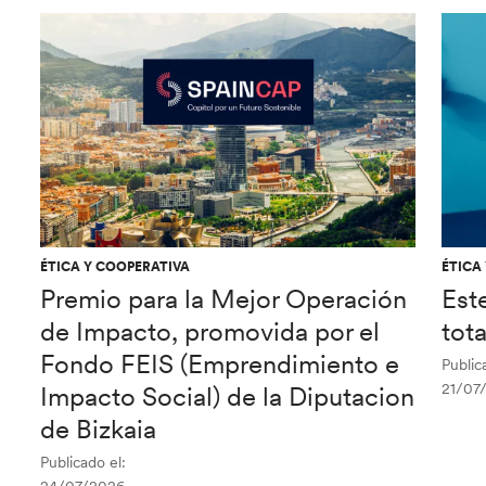
ÉTICA Y COOPERATIVA
ÉTICA
Premio para la Mejor Operación
Est
de Impacto, promovida por el
tot
Fondo FEIS (Emprendimiento e
Public
21/07
Impacto Social) de la Diputacion
de Bizkaia
Publicado el: