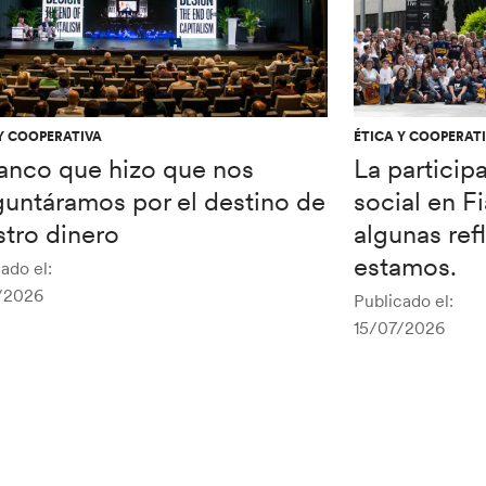
Y COOPERATIVA
ÉTICA Y COOPERAT
banco que hizo que nos
La particip
guntáramos por el destino de
social en F
tro dinero
algunas re
estamos.
ado el:
/2026
Publicado el:
15/07/2026