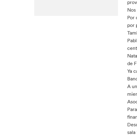
prov
Nos 
Por 
por 
Tamb
Pabl
cent
Nata
de F
Ya c
Banc
A un
miem
Asoc
Para
fina
Desd
sala