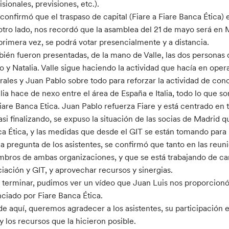
isionales, previsiones, etc.).
confirmó que el traspaso de capital (Fiare a Fiare Banca Ética) 
otro lado, nos recordó que la asamblea del 21 de mayo será en 
primera vez, se podrá votar presencialmente y a distancia.
ién fueron presentadas, de la mano de Valle, las dos personas 
o y Natalia. Valle sigue haciendo la actividad que hacía en opera
rales y Juan Pablo sobre todo para reforzar la actividad de con
lia hace de nexo entre el área de España e Italia, todo lo que s
iare Banca Etica. Juan Pablo refuerza Fiare y está centrado en 
asi finalizando, se expuso la situación de las socias de Madrid q
a Ética, y las medidas que desde el GIT se están tomando para i
a pregunta de los asistentes, se confirmó que tanto en las reu
bros de ambas organizaciones, y que se está trabajando de cara
iación y GIT, y aprovechar recursos y sinergias.
 terminar, pudimos ver un vídeo que Juan Luis nos proporcionó
nciado por Fiare Banca Ética.
e aquí, queremos agradecer a los asistentes, su participación en
 y los recursos que la hicieron posible.