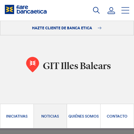
Saltar
a
contenido
HAZTE CLIENTE DE BANCA ETICA
Iniciar sesión
Hazte cliente
GIT Illes Balears
INICIATIVAS
NOTICIAS
QUIÉNES SOMOS
CONTACTO