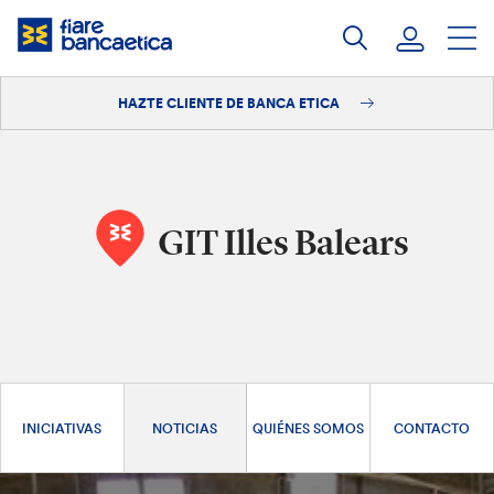
Saltar
a
contenido
HAZTE CLIENTE DE BANCA ETICA
Iniciar sesión
Hazte cliente
GIT Illes Balears
INICIATIVAS
NOTICIAS
QUIÉNES SOMOS
CONTACTO