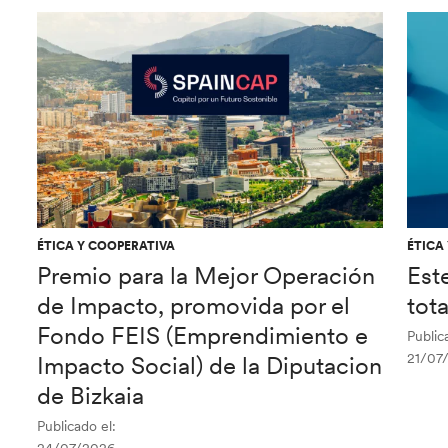
ÉTICA Y COOPERATIVA
ÉTICA
Premio para la Mejor Operación
Est
de Impacto, promovida por el
tot
Fondo FEIS (Emprendimiento e
Public
21/07
Impacto Social) de la Diputacion
de Bizkaia
Publicado el: