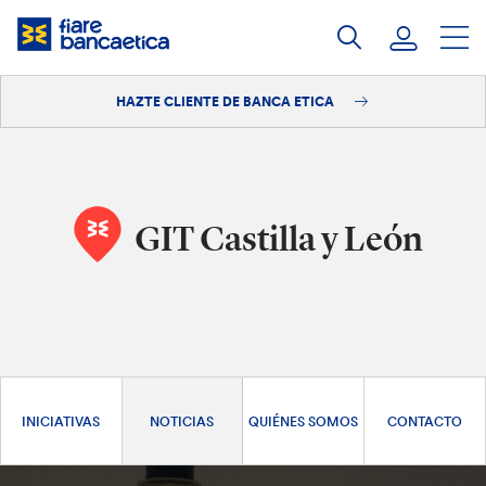
Saltar
a
contenido
HAZTE CLIENTE DE BANCA ETICA
Iniciar sesión
Hazte cliente
GIT Castilla y León
INICIATIVAS
NOTICIAS
QUIÉNES SOMOS
CONTACTO