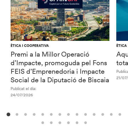
ÈTICA I COOPERATIVA
ÈTICA
Premi a la Millor Operació
Aqu
d’Impacte, promoguda pel Fons
tot
FEIS d’Emprenedoria i Impacte
Publica
21/07
Social de la Diputació de Biscaia
Publicat el dia:
24/07/2026