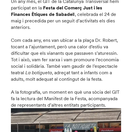
Un any més, el GIT de la Catalunya Transversal hem
participat en la
Festa del Comerç Just i les
Finances Ètiques de Sabadel
l, celebrada el 24 de
maig i precedida per un seguit d’activitats els dies
anteriors.
Com cada any, ens van ubicar a la plaça Dr. Robert,
tocant a l’ajuntament, però una calor d’estiu va
dificultar que els vianants que passaven s’aturessin.
Tot i això, vam fer xarxa i vam promoure l’economia
social i solidària. També vam gaudir de l’espectacle
teatral
La botigueta
, adreçat tant a infants com a
adults, molt adequat al contingut de la festa.
A la fotografia, un moment en què una sòcia del GIT
fa la lectura del Manifest de la Festa, acompanyada
de representants d’altres entitats participants.