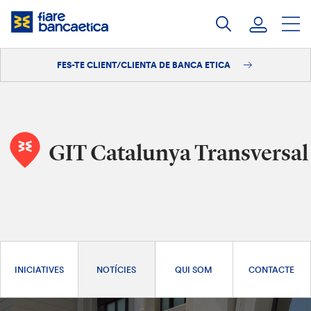
Salta
al
contingut
FES-TE CLIENT/CLIENTA DE BANCA ETICA
Iniciar sessió
Fes-te'n client/clienta
GIT Catalunya Transversal
INICIATIVES
NOTÍCIES
QUI SOM
CONTACTE